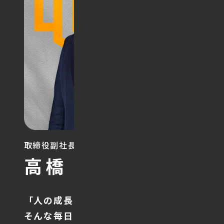
取締役副社長
Ryo Takahashi
高橋 亮
「人の成長の瞬間に立ち会える」
そんな毎日を、