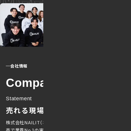
会社情報
Company
Statement
売れる現場を、
創る会社。
株式会社NAILIT（ネイリット）は、
ウォーターサーバー販
売で業界No.1の実績を持ち、
多様なBtoC商材においても