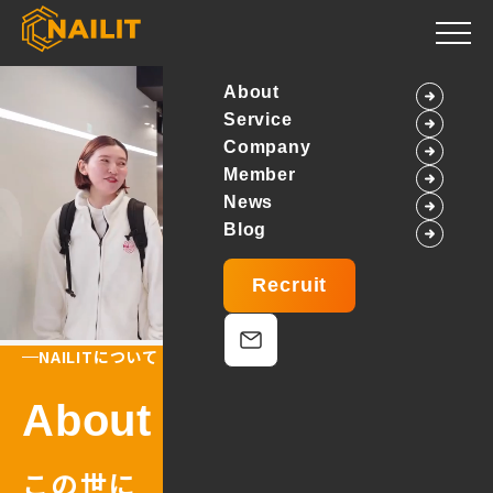
About
Service
Company
Member
News
Blog
Recruit
NAILITについて
About Us
この世に