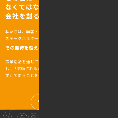
なくてはならない
会社を創る
私たちは、顧客・従業員・取引先・社会すべての
ステークホルダーに誠実に向き合い、
その期待を超える価値を創造し続けます。
事業活動を通じて利益の向上と社会全体の発展に寄与
し、
「
信頼される企業」
を超えて、
「
社会に必要とされる企
業」
であることを追求します。
VIEW MORE