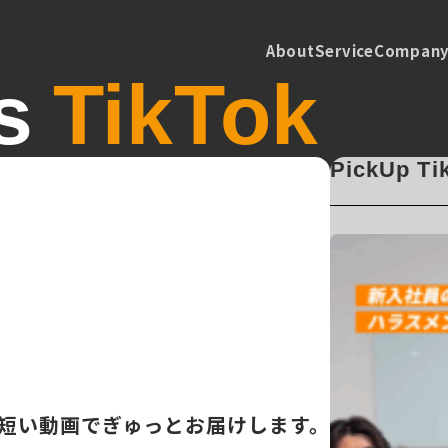
About
Service
Compan
s
TikTok
PickUp Ti
短い動画でぎゅっとお届けします。