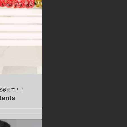
徴教えて！！
tents