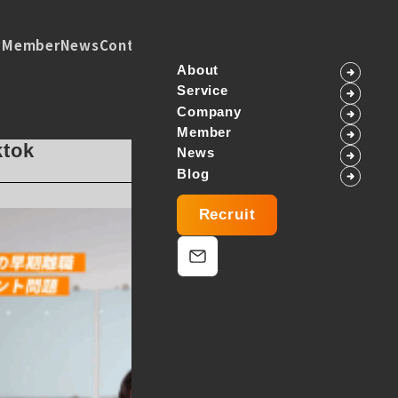
Recruit
y
Member
News
Contents
About
Service
Company
Member
ktok
News
Blog
Recruit