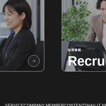
採用情報
Recru
SERVICE
COMPANY
MEMBER
CONTENTS
NAILIT 